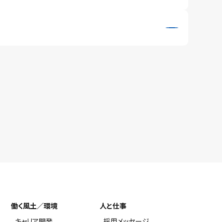
働く風土／環境
人と仕事
キャリア開発
採用メッセージ