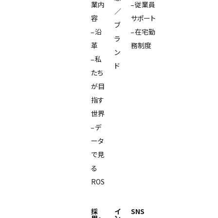
業内
従業員
／
容
サポート
ブ
沿
在宅勤
ラ
革
務制度
ン
私
ド
たち
が目
指す
世界
デ
ータ
で見
る
ROS
採
イ
SNS