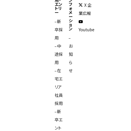
用・
ン
エン
フ
X 企
トリ
ォ
ー
メ
業広報
ー
シ
新
ョ
ン
卒採
Youtube
用
中
お
途採
知
用
ら
在
せ
宅エ
リア
社員
採用
新
卒エ
ント