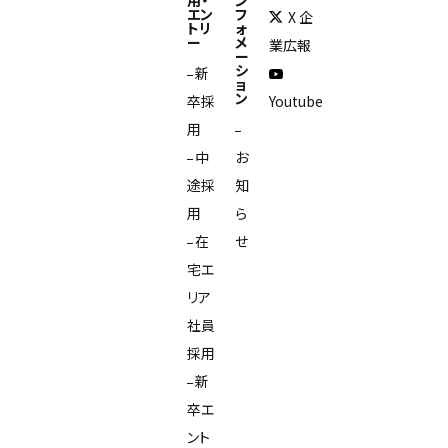
用・
ン
エン
フ
X 企
トリ
ォ
ー
メ
業広報
ー
シ
新
ョ
ン
卒採
Youtube
用
中
お
途採
知
用
ら
在
せ
宅エ
リア
社員
採用
新
卒エ
ント