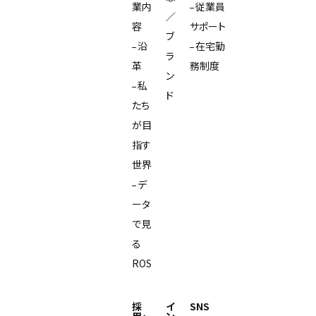
業内
従業員
／
容
サポート
ブ
沿
在宅勤
ラ
革
務制度
ン
私
ド
たち
が目
指す
世界
デ
ータ
で見
る
ROS
採
イ
SNS