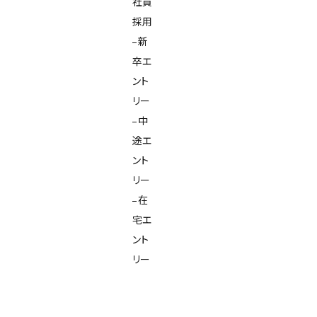
社員
採用
新
卒エ
ント
リー
中
途エ
ント
リー
在
宅エ
ント
リー