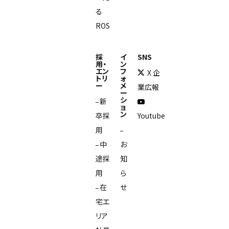
る
ROS
採
イ
SNS
用・
ン
エン
フ
X 企
トリ
ォ
ー
メ
業広報
ー
シ
新
ョ
ン
卒採
Youtube
用
中
お
途採
知
用
ら
在
せ
宅エ
リア