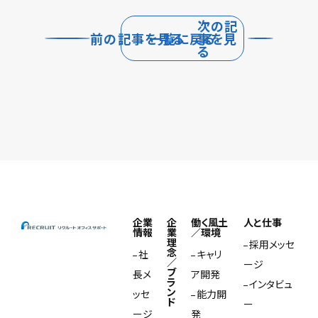
次の記
前の記事を見る
一覧に戻る
事を見
る
企業
企
働く風土
人と仕事
情報
業
／環境
理
採用メッセ
念
社
キャリ
／
ージ
ブ
長メ
ア開発
ラ
インタビュ
ン
ッセ
能力開
ド
ー
ージ
発