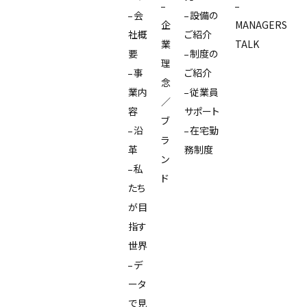
会
設備の
企
MANAGERS
社概
ご紹介
業
TALK
要
制度の
理
事
ご紹介
念
業内
従業員
／
容
サポート
ブ
沿
在宅勤
ラ
革
務制度
ン
私
ド
たち
が目
指す
世界
デ
ータ
で見